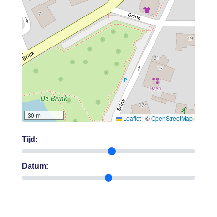
30 m
Leaflet
|
©
OpenStreetMap
Tijd:
Datum: