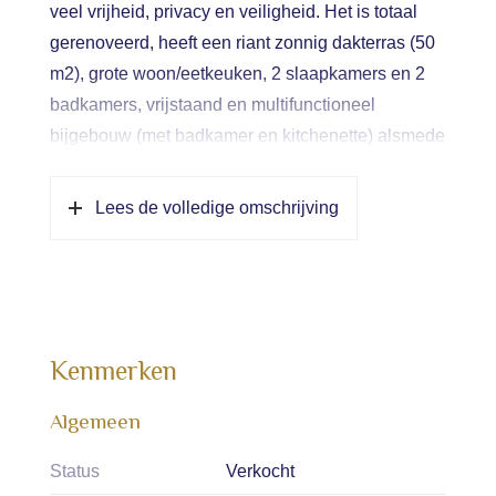
veel vrijheid, privacy en veiligheid. Het is totaal
gerenoveerd, heeft een riant zonnig dakterras (50
m2), grote woon/eetkeuken, 2 slaapkamers en 2
badkamers, vrijstaand en multifunctioneel
bijgebouw (met badkamer en kitchenette) alsmede
een grote garage (2 auto’s).
Lees de volledige omschrijving
Indeling: iets verdekt gelegen entree, gemakkelijk
te belopen trapopgang naar verdieping met
garderobe kast en toegang tot de woonkamer.
Zeer royale en lichte woonkamer met panoramisch
en schilderachtig uitzicht over de Brink. De
Kenmerken
woonkamer heeft verschillende handwerk-
maatkasten, fraaie eiken vloer en sfeervolle haard.
Algemeen
Aan de terras/achterzijde ligt de droom-
Status
Verkocht
woonkeuken met groot kookeiland, veel praktische