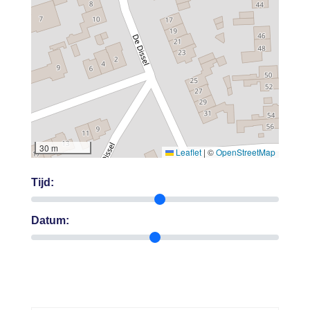
30 m
Leaflet
|
©
OpenStreetMap
Tijd:
Datum: