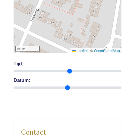
30 m
Leaflet
|
©
OpenStreetMap
Tijd:
Datum:
Contact