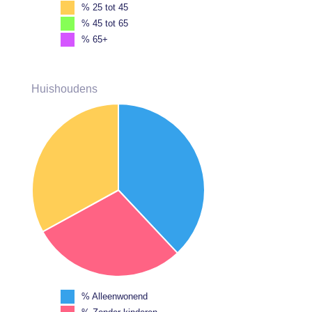
% 25 tot 45
% 45 tot 65
% 65+
Huishoudens
% Alleenwonend