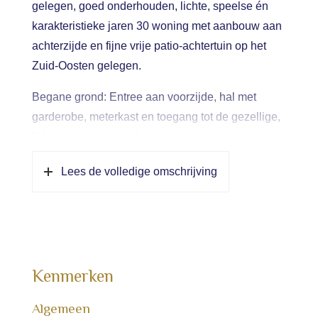
gelegen, goed onderhouden, lichte, speelse én
karakteristieke jaren 30 woning met aanbouw aan
achterzijde en fijne vrije patio-achtertuin op het
Zuid-Oosten gelegen.
Begane grond: Entree aan voorzijde, hal met
garderobe, meterkast en toegang tot de gezellige,
lichte en ruime woonkamer en trap naar
verdieping. Aan de achterzijde van de woning
Lees de volledige omschrijving
bevindt zich de half open keuken voorzien van
diverse inbouwapparatuur. In het verlengde van de
keuken/uitbouw, de achteringang met ruim toilet.
1e verdieping: Overloop, separaat en ruime toilet,
2 slaapkamers waarvan de hoofdslaapkamer is
Kenmerken
voorzien van een eigen kleedruimte.
Moderne/lichte badkamer voorzien van douche en
Algemeen