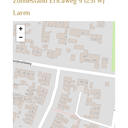
Zonnestand
Ericaweg
9
1251 WJ
Laren
+
−