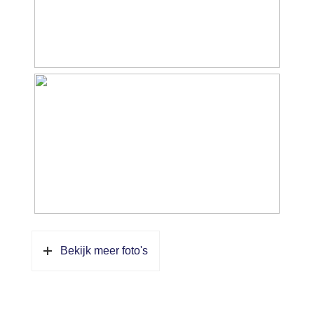
Soort parkeergelegenheid
Op eigen terrein, openbaar
parkeren
Bekijk meer foto's