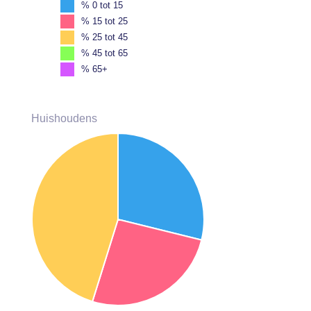
% 0 tot 15
% 15 tot 25
% 25 tot 45
% 45 tot 65
% 65+
Huishoudens