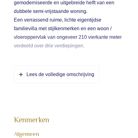
gemoderniseerde en uitgebreide helft van een
dubbele semi-vrijstaande woning.
Een verrassend ruime, lichte eigentijdse
familievilla met stijlkenmerken en een woon /
vloeroppervlak van ongeveer 210 vierkante meter
verdeeld over drie verdiepingen.
Begane grond: entree aan de zijkant, trap naar de
eerste verdieping, meterkast / groepenkast, toilet,
Lees de volledige omschrijving
garderobe en toegang tot de woonkamer.
De woonkamer aan de voorzijde met een erker,
een gasgestookte/open haard en stenenvloer met
vloerverwarming. Aan de achterzijde van het huis
een ruime woon- en eetkamer keuken. Modern,
Kenmerken
eikendesign, veel daglicht, een loopdeur en twee
deuren naar het terras. Volledig uitgerust met
Algemeen
moderne en vernieuwde apparatuur, waaronder