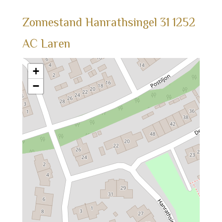
Zonnestand
Hanrathsingel
31
1252
AC
Laren
+
−