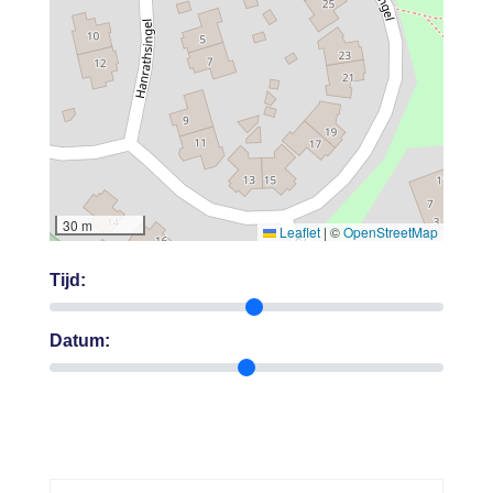
30 m
Leaflet
|
©
OpenStreetMap
Tijd:
Datum: