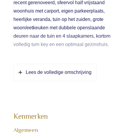
recent gerenoveerd, sfeervol half vrijstaand
woonhuis met carport, eigen parkeerplaats,
heerlijke veranda, tuin op het zuiden, grote
woon/eetkeuken met dubbele openslaande
deuren naar de tuin en 4 slaapkamers, kortom
volledig turn key en een optimaal gezinshuis.
Indeling: overdekt entree, hal met toilet, garderobe,
trap naar verdieping, en trapkast. Middels een
Lees de volledige omschrijving
stoere deur is de gezellige woonkamer
toegankelijk. Ruim van formaat, een heerlijke gas
haard en in open verbinding de ruime en stoere
woon/eetkeuken met grote raampartijen en
dubbele openslaande deuren naar de achtertuin.
Kenmerken
Groot werkeiland, heel veel werk- en bergruimte
en compleet voorzien van luxe Siemens
Algemeen
inbouwapparatuur. De gehele begane grond is