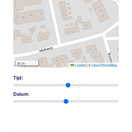
30 m
Leaflet
|
©
OpenStreetMap
Tijd:
Datum: