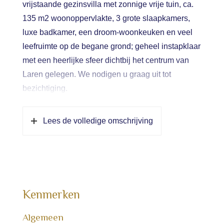
vrijstaande gezinsvilla met zonnige vrije tuin, ca.
135 m2 woonoppervlakte, 3 grote slaapkamers,
luxe badkamer, een droom-woonkeuken en veel
leefruimte op de begane grond; geheel instapklaar
met een heerlijke sfeer dichtbij het centrum van
Laren gelegen. We nodigen u graag uit tot
bezichtiging.
Indeling: ruime hal met stoere trap naar de
Lees de volledige omschrijving
verdieping, garderobe, nieuwe meterkast en
toegang tot grote kelderruimte. Sfeervolle
woonkamer met verschillende “hoeken”; ruim van
formaat, met schouw en gashaard en (heel
bijzonder) mooie vrije zichtlijnen over de
Kenmerken
karakteristieke omliggende woonboerderijen
alsmede mooi lichtspel.
Algemeen