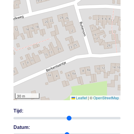
30 m
Leaflet
|
©
OpenStreetMap
Tijd:
Datum: