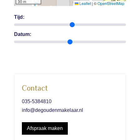
30 m
Leaflet
|
©
OpenStreetMap
Tijd:
Datum:
Contact
035-5384810
info@degoudenmakelaar.nl
Afspraak maken