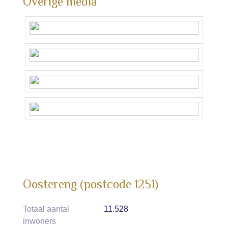
Overige media
ontdek de mogelijkheden!
Oostereng (postcode 1251)
Totaal aantal
11.528
inwoners