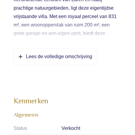
prachtige natuurgebieden, ligt deze eigentijdse
vrijstaande villa. Met een royaal perceel van 831
m², een woonoppervlak van ruim 200 m², een
grote garage en een eigen oprit, biedt deze
woning zowel gezinnen als ouderen een heerlijke
woonomgeving.
Lees de volledige omschrijving
Of u nu een jong, modern gezin bent dat op zoek
is naar ruimte, vrijheid en een veilige
woonomgeving óf een ouder echtpaar dat
comfortabel en levensloopbestendig wil wonen,
deze woning heeft alles in huis om aan uw
Kenmerken
wensen te voldoen.
Algemeen
Voor een jong gezin:
Status
Verkocht
Deze woning biedt volop ruimte om samen te