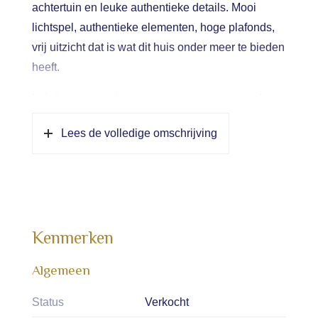
achtertuin en leuke authentieke details. Mooi
lichtspel, authentieke elementen, hoge plafonds,
vrij uitzicht dat is wat dit huis onder meer te bieden
heeft.
Indeling: entree, lange gang met toegang tot de
woonkamer, kelder, badkamer en vaste trap naar
Lees de volledige omschrijving
verdieping.
Sfeervolle lichte woonkamer met haard, prachtige
grote ramen met mooi lichtspel en uitzicht.
Gesloten eetkeuken met aansluitend bijkeuken
met wasmachine/drogeropstelling, cv-ketel,
Kenmerken
meterkast en achteringang. Zowel vanuit de hal
als vanuit de bijkeuken is de lichte badkamer
Algemeen
bereikbaar; alwaar wastafel, toilet, douche/bad.
Status
Verkocht
1e verdieping; een verrassende verdieping; vanaf