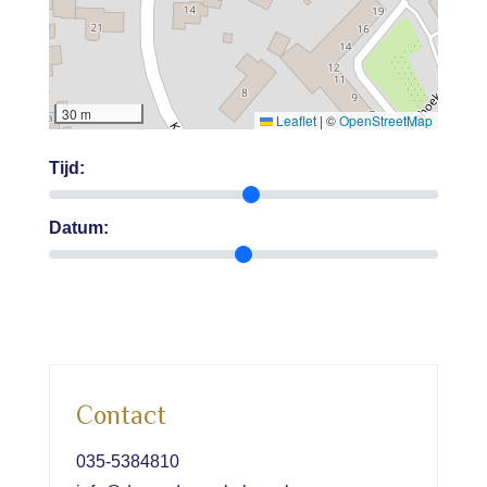
30 m
Leaflet
|
©
OpenStreetMap
Tijd:
Datum:
Contact
035-5384810