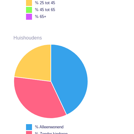
% 25 tot 45
% 45 tot 65
% 65+
Huishoudens
% Alleenwonend
% Zonder kinderen