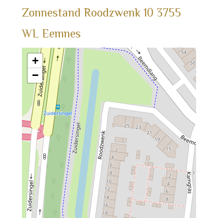
Zonnestand
Roodzwenk
10
3755
WL
Eemnes
+
−