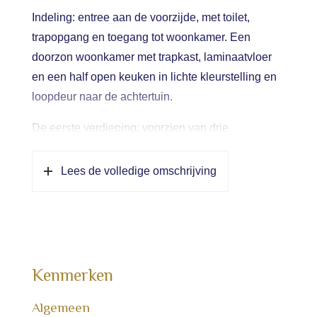
Indeling: entree aan de voorzijde, met toilet,
trapopgang en toegang tot woonkamer. Een
doorzon woonkamer met trapkast, laminaatvloer
en een half open keuken in lichte kleurstelling en
loopdeur naar de achtertuin.
De eerste verdieping: voorzien van drie
slaapkamers, waarvan twee aan de achterzijde
gelegen. Een badkamer aan de voorzijde met
Lees de volledige omschrijving
ligbad/douche, toilet en wastafel.
Zolder: voorzien van een ruime overloop, alwaar
de wasmachine, droger, en cv-kombi staat
opgesteld. Voorts een vierde slaapkamer met
Kenmerken
Veluxraam. De etage netjes voorzien van een
laminaatvloer.
Algemeen