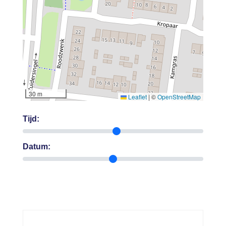
30 m
Leaflet
|
©
OpenStreetMap
Tijd:
Datum: