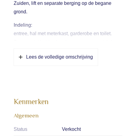
Zuiden, lift en separate berging op de begane
grond.
Indeling:
entree, hal met meterkast, garderobe en toilet.
Toegang tot beide slaapkamers; waarvan bij de
hoofdslaapkamer de badkamer direct toegankelijk
Lees de volledige omschrijving
is. De badkamer is voorzien van een
inloopdouche en wastafelmeubel.
Lichte woonkamer met half open keuken die in
lichte kleurstelling is uitgevoerd. Schuifpui naar
zonnig balkon.
Kenmerken
Bijzonderheden:
– Centrale ligging op loopafstand van het
Algemeen
pittoreske centrum van Laren
Status
Verkocht
– Drie kamer appartement