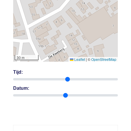
30 m
Leaflet
|
©
OpenStreetMap
Tijd:
Datum: